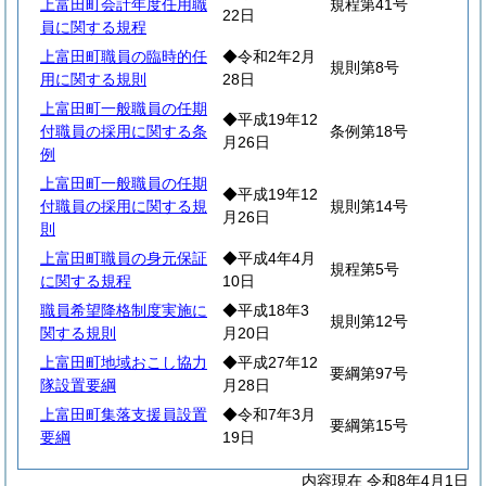
上富田町会計年度任用職
規程第41号
22日
員に関する規程
上富田町職員の臨時的任
◆令和2年2月
規則第8号
用に関する規則
28日
上富田町一般職員の任期
◆平成19年12
付職員の採用に関する条
条例第18号
月26日
例
上富田町一般職員の任期
◆平成19年12
付職員の採用に関する規
規則第14号
月26日
則
上富田町職員の身元保証
◆平成4年4月
規程第5号
に関する規程
10日
職員希望降格制度実施に
◆平成18年3
規則第12号
関する規則
月20日
上富田町地域おこし協力
◆平成27年12
要綱第97号
隊設置要綱
月28日
上富田町集落支援員設置
◆令和7年3月
要綱第15号
要綱
19日
内容現在 令和8年4月1日