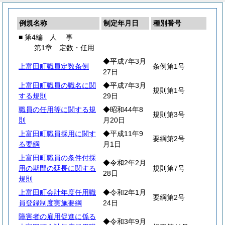
例規名称
制定年月日
種別番号
■ 第4編
人
事
第1章 定数・任用
◆平成7年3月
上富田町職員定数条例
条例第1号
27日
上富田町職員の職名に関
◆平成7年3月
規則第1号
する規則
29日
職員の任用等に関する規
◆昭和44年8
規則第3号
則
月20日
上富田町職員採用に関す
◆平成11年9
要綱第2号
る要綱
月1日
上富田町職員の条件付採
◆令和2年2月
用の期間の延長に関する
規則第7号
28日
規則
上富田町会計年度任用職
◆令和2年1月
要綱第2号
員登録制度実施要綱
24日
障害者の雇用促進に係る
◆令和3年9月