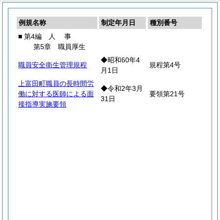
例規名称
制定年月日
種別番号
■ 第4編
人
事
第5章 職員厚生
◆昭和60年4
職員安全衛生管理規程
規程第4号
月1日
上富田町職員の長時間労
◆令和2年3月
働に対する医師による面
要領第21号
31日
接指導実施要領