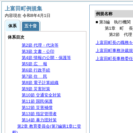
上富田町例規集
例規名称
第1編
総
規
内容現在 令和8年4月1日
第2編
議
会
■ 第3編 執行機関
体系
五十音
第3編 執行機関
第1章
町
第1章
町
長
第2節 代理
体系目次
第1節 事務分掌
上富田町長の職務を
第2節 代理・代決等
上富田町事務決裁規
第3節 文書・公印
第4節 情報の公開・保護等
上富田町長事務委任
第5節
広
報
第6節 行政手続
第7節
住
民
第8節 電子計算組織
第9節 災害対策
第10節 交通安全対策
第11節 国民保護
第12節 災害補償
第13節 指定管理者
第14節 暴力団対策
第2章 教育委員会(第7編第1章に登
載)