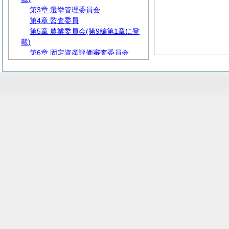
第3章 選挙管理委員会
第4章 監査委員
第5章 農業委員会(第9編第1章に登
載)
第6章 固定資産評価審査委員会
第7章 附属機関等
第4編
人
事
第5編
給
与
第6編
財
務
第7編
教
育
第8編
厚
生
第9編 産業経済
第10編
建
設
第11編 公営企業
第12編
消
防
第13編 その他